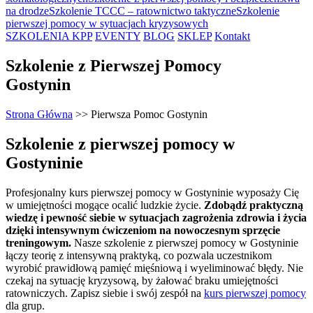
na drodze
Szkolenie TCCC – ratownictwo taktyczne
Szkolenie
pierwszej pomocy w sytuacjach kryzysowych
SZKOLENIA KPP
EVENTY
BLOG
SKLEP
Kontakt
Szkolenie z Pierwszej Pomocy
Gostynin
Strona Główna
>>
Pierwsza Pomoc Gostynin
Szkolenie z pierwszej pomocy w
Gostyninie
Profesjonalny kurs pierwszej pomocy w
Gostyninie
wyposaży Cię
w umiejętności mogące ocalić ludzkie życie.
Zdobądź praktyczną
wiedzę i pewność siebie w sytuacjach zagrożenia zdrowia i życia
dzięki intensywnym ćwiczeniom na nowoczesnym sprzęcie
treningowym.
Nasze szkolenie z pierwszej pomocy w
Gostyninie
łączy teorię z intensywną praktyką, co pozwala uczestnikom
wyrobić prawidłową pamięć mięśniową i wyeliminować błędy. Nie
czekaj na sytuację kryzysową, by żałować braku umiejętności
ratowniczych. Zapisz siebie i swój zespół na
kurs pierwszej pomocy
dla grup.