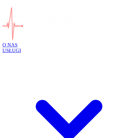
O NAS
USŁUGI