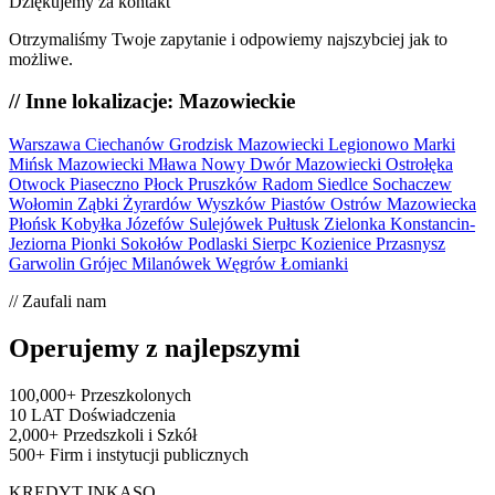
Dziękujemy za kontakt
Otrzymaliśmy Twoje zapytanie i odpowiemy najszybciej jak to
możliwe.
// Inne lokalizacje: Mazowieckie
Warszawa
Ciechanów
Grodzisk Mazowiecki
Legionowo
Marki
Mińsk Mazowiecki
Mława
Nowy Dwór Mazowiecki
Ostrołęka
Otwock
Piaseczno
Płock
Pruszków
Radom
Siedlce
Sochaczew
Wołomin
Ząbki
Żyrardów
Wyszków
Piastów
Ostrów Mazowiecka
Płońsk
Kobyłka
Józefów
Sulejówek
Pułtusk
Zielonka
Konstancin-
Jeziorna
Pionki
Sokołów Podlaski
Sierpc
Kozienice
Przasnysz
Garwolin
Grójec
Milanówek
Węgrów
Łomianki
// Zaufali nam
Operujemy z najlepszymi
100,000+
Przeszkolonych
10 LAT
Doświadczenia
2,000+
Przedszkoli i Szkół
500+
Firm i instytucji publicznych
KREDYT INKASO