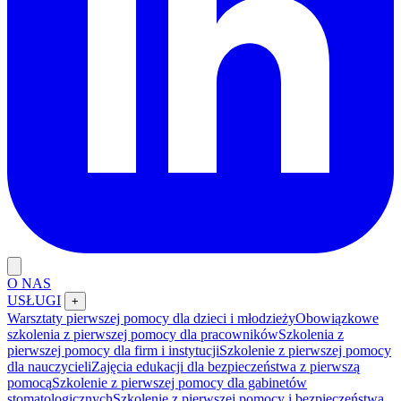
O NAS
USŁUGI
+
Warsztaty pierwszej pomocy dla dzieci i młodzieży
Obowiązkowe
szkolenia z pierwszej pomocy dla pracowników
Szkolenia z
pierwszej pomocy dla firm i instytucji
Szkolenie z pierwszej pomocy
dla nauczycieli
Zajęcia edukacji dla bezpieczeństwa z pierwszą
pomocą
Szkolenie z pierwszej pomocy dla gabinetów
stomatologicznych
Szkolenie z pierwszej pomocy i bezpieczeństwa