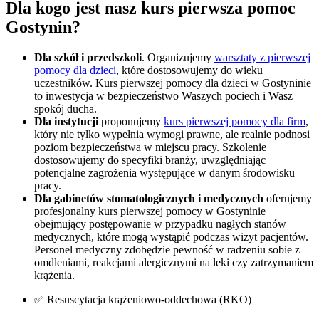
Dla kogo jest nasz kurs pierwsza pomoc
Gostynin
?
Dla szkół i przedszkoli
. Organizujemy
warsztaty z pierwszej
pomocy dla dzieci
, które dostosowujemy do wieku
uczestników. Kurs pierwszej pomocy dla dzieci w
Gostyninie
to inwestycja w bezpieczeństwo Waszych pociech i Wasz
spokój ducha.
Dla instytucji
proponujemy
kurs pierwszej pomocy dla firm
,
który nie tylko wypełnia wymogi prawne, ale realnie podnosi
poziom bezpieczeństwa w miejscu pracy. Szkolenie
dostosowujemy do specyfiki branży, uwzględniając
potencjalne zagrożenia występujące w danym środowisku
pracy.
Dla gabinetów stomatologicznych i medycznych
oferujemy
profesjonalny kurs pierwszej pomocy w
Gostyninie
obejmujący postępowanie w przypadku nagłych stanów
medycznych, które mogą wystąpić podczas wizyt pacjentów.
Personel medyczny zdobędzie pewność w radzeniu sobie z
omdleniami, reakcjami alergicznymi na leki czy zatrzymaniem
krążenia.
✅ Resuscytacja krążeniowo-oddechowa (RKO)