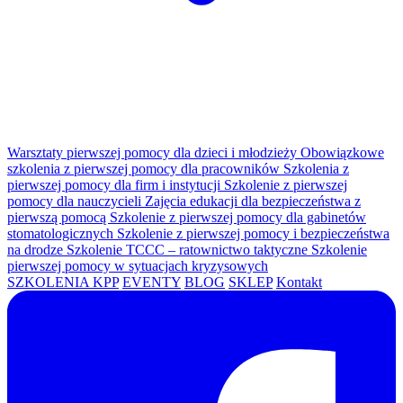
Warsztaty pierwszej pomocy dla dzieci i młodzieży
Obowiązkowe
szkolenia z pierwszej pomocy dla pracowników
Szkolenia z
pierwszej pomocy dla firm i instytucji
Szkolenie z pierwszej
pomocy dla nauczycieli
Zajęcia edukacji dla bezpieczeństwa z
pierwszą pomocą
Szkolenie z pierwszej pomocy dla gabinetów
stomatologicznych
Szkolenie z pierwszej pomocy i bezpieczeństwa
na drodze
Szkolenie TCCC – ratownictwo taktyczne
Szkolenie
pierwszej pomocy w sytuacjach kryzysowych
SZKOLENIA KPP
EVENTY
BLOG
SKLEP
Kontakt