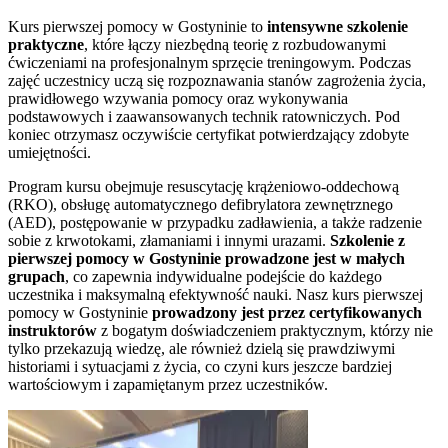
Kurs pierwszej pomocy w
Gostyninie
to
intensywne szkolenie
praktyczne
, które łączy niezbędną teorię z rozbudowanymi
ćwiczeniami na profesjonalnym sprzęcie treningowym. Podczas
zajęć uczestnicy uczą się rozpoznawania stanów zagrożenia życia,
prawidłowego wzywania pomocy oraz wykonywania
podstawowych i zaawansowanych technik ratowniczych. Pod
koniec otrzymasz oczywiście certyfikat potwierdzający zdobyte
umiejętności.
Program kursu obejmuje resuscytację krążeniowo-oddechową
(RKO), obsługę automatycznego defibrylatora zewnętrznego
(AED), postępowanie w przypadku zadławienia, a także radzenie
sobie z krwotokami, złamaniami i innymi urazami.
Szkolenie z
pierwszej pomocy w
Gostyninie
prowadzone jest w małych
grupach
, co zapewnia indywidualne podejście do każdego
uczestnika i maksymalną efektywność nauki. Nasz kurs pierwszej
pomocy w
Gostyninie
prowadzony jest przez certyfikowanych
instruktorów
z bogatym doświadczeniem praktycznym, którzy nie
tylko przekazują wiedzę, ale również dzielą się prawdziwymi
historiami i sytuacjami z życia, co czyni kurs jeszcze bardziej
wartościowym i zapamiętanym przez uczestników.