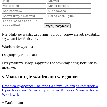
Wyślij zapytanie
Nie udało się wysłać zapytania. Spróbuj ponownie lub skontaktuj
się z nami telefonicznie.
Wiadomość wysłana
Dziękujemy za kontakt
Otrzymaliśmy Twoje zapytanie i odpowiemy najszybciej jak to
możliwe.
// Miasta objęte szkoleniami w regionie:
Brodnica
Bydgoszcz
Chełmno
Chełmża
Grudziądz
Inowrocław
Lipno
Nakło nad Notecią
Rypin
Solec Kujawski
Świecie
Toruń
Włocławek
// Zaufali nam