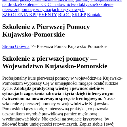
na drodze
Szkolenie TCCC – ratownictwo taktyczne
Szkolenie
pierwszej pomocy w sytuacjach kryzysowych
SZKOLENIA KPP
EVENTY
BLOG
SKLEP
Kontakt
Szkolenie z Pierwszej Pomocy
Kujawsko-Pomorskie
Strona Główna
>>
Pierwsza Pomoc Kujawsko-Pomorskie
Szkolenie z pierwszej pomocy —
Województwo Kujawsko-Pomorskie
Profesjonalny kurs pierwszej pomocy w
województwie Kujawsko-
Pomorskim
wyposaży Cię w umiejętności mogące ocalić ludzkie
życie.
Zdobądź praktyczną wiedzę i pewność siebie w
sytuacjach zagrożenia zdrowia i życia dzięki intensywnym
ćwiczeniom na nowoczesnym sprzęcie treningowym.
Nasze
szkolenie z pierwszej pomocy w
województwie Kujawsko-
Pomorskim
łączy teorię z intensywną praktyką, co pozwala
uczestnikom wyrobić prawidłową pamięć mięśniową i
wyeliminować błędy. Nie czekaj na sytuację kryzysową, by
żałować braku umiejętności ratowniczych. Zapisz siebie i swój