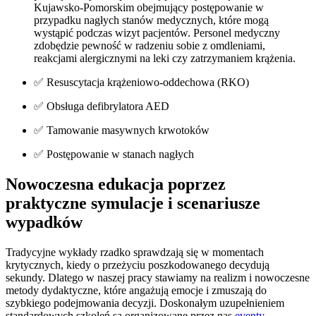
Kujawsko-Pomorskim
obejmujący postępowanie w
przypadku nagłych stanów medycznych, które mogą
wystąpić podczas wizyt pacjentów. Personel medyczny
zdobędzie pewność w radzeniu sobie z omdleniami,
reakcjami alergicznymi na leki czy zatrzymaniem krążenia.
✅ Resuscytacja krążeniowo-oddechowa (RKO)
✅ Obsługa defibrylatora AED
✅ Tamowanie masywnych krwotoków
✅ Postępowanie w stanach nagłych
Nowoczesna edukacja poprzez
praktyczne symulacje i scenariusze
wypadków
Tradycyjne wykłady rzadko sprawdzają się w momentach
krytycznych, kiedy o przeżyciu poszkodowanego decydują
sekundy. Dlatego w naszej pracy stawiamy na realizm i nowoczesne
metody dydaktyczne, które angażują emocje i zmuszają do
szybkiego podejmowania decyzji. Doskonałym uzupełnieniem
standardowych szkoleń są organizowane przez nas
eventy