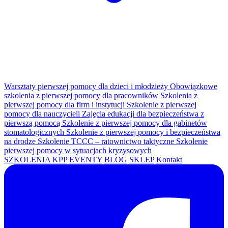
Warsztaty pierwszej pomocy dla dzieci i młodzieży
Obowiązkowe
szkolenia z pierwszej pomocy dla pracowników
Szkolenia z
pierwszej pomocy dla firm i instytucji
Szkolenie z pierwszej
pomocy dla nauczycieli
Zajęcia edukacji dla bezpieczeństwa z
pierwszą pomocą
Szkolenie z pierwszej pomocy dla gabinetów
stomatologicznych
Szkolenie z pierwszej pomocy i bezpieczeństwa
na drodze
Szkolenie TCCC – ratownictwo taktyczne
Szkolenie
pierwszej pomocy w sytuacjach kryzysowych
SZKOLENIA KPP
EVENTY
BLOG
SKLEP
Kontakt