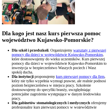
Dla kogo jest nasz kurs pierwsza pomoc
województwo Kujawsko-Pomorskie
?
Dla szkół i przedszkoli
. Organizujemy
warsztaty z pierwszej
pomocy dla dzieci w
województwie Kujawsko-Pomorskim
,
które dostosowujemy do wieku uczestników. Kurs pierwszej
pomocy dla dzieci w
województwie Kujawsko-Pomorskim
to
inwestycja w bezpieczeństwo Waszych pociech i Wasz
spokój ducha.
Dla instytucji
proponujemy
kurs pierwszej pomocy dla firm
,
który nie tylko wypełnia wymogi prawne, ale realnie podnosi
poziom bezpieczeństwa w miejscu pracy. Szkolenie
dostosowujemy do specyfiki branży, uwzględniając
potencjalne zagrożenia występujące w danym środowisku
pracy.
Dla gabinetów stomatologicznych i medycznych
oferujemy
profesjonalny kurs pierwszej pomocy w
województwie