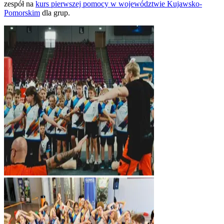
zespół na
kurs pierwszej pomocy w
województwie Kujawsko-
Pomorskim
dla grup.