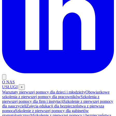
O NAS
USŁUGI
+
Warsztaty pierwszej pomocy dla dzieci i młodzieży
Obowiązkowe
szkolenia z pierwszej pomocy dla pracowników
Szkolenia z
pierwszej pomocy dla firm i instytucji
Szkolenie z pierwszej pomocy
dla nauczycieli
Zajęcia edukacji dla bezpieczeństwa z pierwszą
pomocą
Szkolenie z pierwszej pomocy dla gabinetów
stomatologicznych
Szkolenie z pierwszej pomocy i bezpieczeństwa