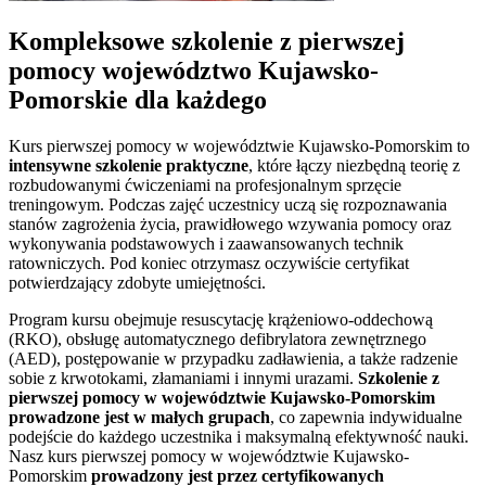
Kompleksowe szkolenie z pierwszej
pomocy
województwo Kujawsko-
Pomorskie
dla każdego
Kurs pierwszej pomocy w
województwie Kujawsko-Pomorskim
to
intensywne szkolenie praktyczne
, które łączy niezbędną teorię z
rozbudowanymi ćwiczeniami na profesjonalnym sprzęcie
treningowym. Podczas zajęć uczestnicy uczą się rozpoznawania
stanów zagrożenia życia, prawidłowego wzywania pomocy oraz
wykonywania podstawowych i zaawansowanych technik
ratowniczych. Pod koniec otrzymasz oczywiście certyfikat
potwierdzający zdobyte umiejętności.
Program kursu obejmuje resuscytację krążeniowo-oddechową
(RKO), obsługę automatycznego defibrylatora zewnętrznego
(AED), postępowanie w przypadku zadławienia, a także radzenie
sobie z krwotokami, złamaniami i innymi urazami.
Szkolenie z
pierwszej pomocy w
województwie Kujawsko-Pomorskim
prowadzone jest w małych grupach
, co zapewnia indywidualne
podejście do każdego uczestnika i maksymalną efektywność nauki.
Nasz kurs pierwszej pomocy w
województwie Kujawsko-
Pomorskim
prowadzony jest przez certyfikowanych