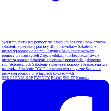
Warsztaty pierwszej pomocy dla dzieci i młodzieży
Obowiązkowe
szkolenia z pierwszej pomocy dla pracowników
Szkolenia z
pierwszej pomocy dla firm i instytucji
Szkolenie z pierwszej
pomocy dla nauczycieli
Zajęcia edukacji dla bezpieczeństwa z
pierwszą pomocą
Szkolenie z pierwszej pomocy dla gabinetów
stomatologicznych
Szkolenie z pierwszej pomocy i bezpieczeństwa
na drodze
Szkolenie TCCC – ratownictwo taktyczne
Szkolenie
pierwszej pomocy w sytuacjach kryzysowych
SZKOLENIA KPP
EVENTY
BLOG
SKLEP
Kontakt