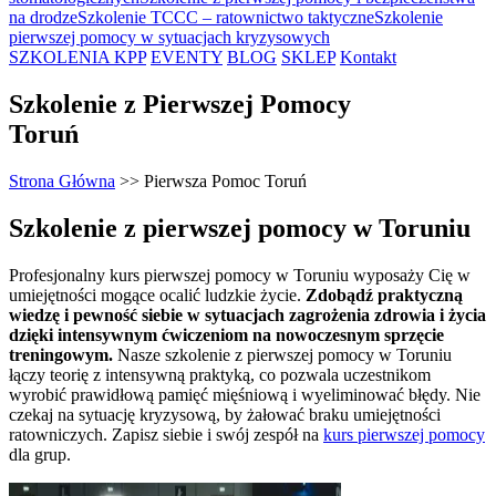
na drodze
Szkolenie TCCC – ratownictwo taktyczne
Szkolenie
pierwszej pomocy w sytuacjach kryzysowych
SZKOLENIA KPP
EVENTY
BLOG
SKLEP
Kontakt
Szkolenie z Pierwszej Pomocy
Toruń
Strona Główna
>>
Pierwsza Pomoc Toruń
Szkolenie z pierwszej pomocy w Toruniu
Profesjonalny kurs pierwszej pomocy w
Toruniu
wyposaży Cię w
umiejętności mogące ocalić ludzkie życie.
Zdobądź praktyczną
wiedzę i pewność siebie w sytuacjach zagrożenia zdrowia i życia
dzięki intensywnym ćwiczeniom na nowoczesnym sprzęcie
treningowym.
Nasze szkolenie z pierwszej pomocy w
Toruniu
łączy teorię z intensywną praktyką, co pozwala uczestnikom
wyrobić prawidłową pamięć mięśniową i wyeliminować błędy. Nie
czekaj na sytuację kryzysową, by żałować braku umiejętności
ratowniczych. Zapisz siebie i swój zespół na
kurs pierwszej pomocy
dla grup.