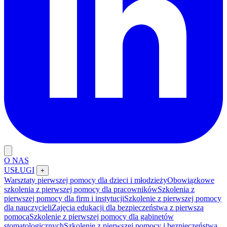
O NAS
USŁUGI
+
Warsztaty pierwszej pomocy dla dzieci i młodzieży
Obowiązkowe
szkolenia z pierwszej pomocy dla pracowników
Szkolenia z
pierwszej pomocy dla firm i instytucji
Szkolenie z pierwszej pomocy
dla nauczycieli
Zajęcia edukacji dla bezpieczeństwa z pierwszą
pomocą
Szkolenie z pierwszej pomocy dla gabinetów
stomatologicznych
Szkolenie z pierwszej pomocy i bezpieczeństwa