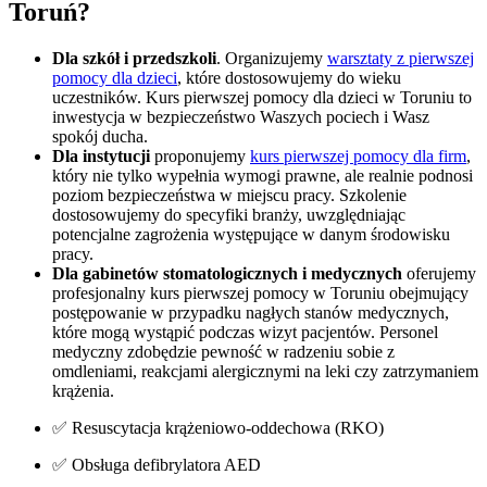
Toruń
?
Dla szkół i przedszkoli
. Organizujemy
warsztaty z pierwszej
pomocy dla dzieci
, które dostosowujemy do wieku
uczestników. Kurs pierwszej pomocy dla dzieci w
Toruniu
to
inwestycja w bezpieczeństwo Waszych pociech i Wasz
spokój ducha.
Dla instytucji
proponujemy
kurs pierwszej pomocy dla firm
,
który nie tylko wypełnia wymogi prawne, ale realnie podnosi
poziom bezpieczeństwa w miejscu pracy. Szkolenie
dostosowujemy do specyfiki branży, uwzględniając
potencjalne zagrożenia występujące w danym środowisku
pracy.
Dla gabinetów stomatologicznych i medycznych
oferujemy
profesjonalny kurs pierwszej pomocy w
Toruniu
obejmujący
postępowanie w przypadku nagłych stanów medycznych,
które mogą wystąpić podczas wizyt pacjentów. Personel
medyczny zdobędzie pewność w radzeniu sobie z
omdleniami, reakcjami alergicznymi na leki czy zatrzymaniem
krążenia.
✅ Resuscytacja krążeniowo-oddechowa (RKO)
✅ Obsługa defibrylatora AED