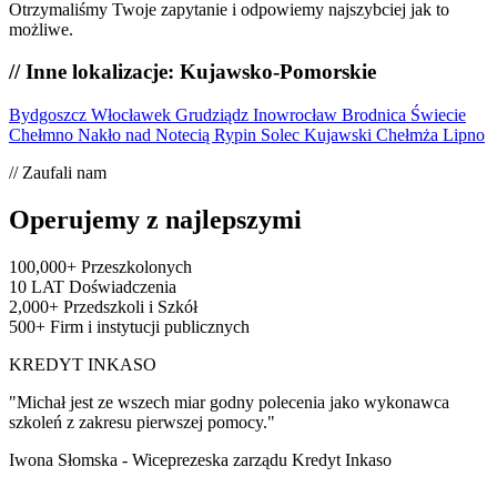
Otrzymaliśmy Twoje zapytanie i odpowiemy najszybciej jak to
możliwe.
// Inne lokalizacje: Kujawsko-Pomorskie
Bydgoszcz
Włocławek
Grudziądz
Inowrocław
Brodnica
Świecie
Chełmno
Nakło nad Notecią
Rypin
Solec Kujawski
Chełmża
Lipno
// Zaufali nam
Operujemy z najlepszymi
100,000+
Przeszkolonych
10 LAT
Doświadczenia
2,000+
Przedszkoli i Szkół
500+
Firm i instytucji publicznych
KREDYT INKASO
"Michał jest ze wszech miar godny polecenia jako wykonawca
szkoleń z zakresu pierwszej pomocy."
Iwona Słomska - Wiceprezeska zarządu Kredyt Inkaso