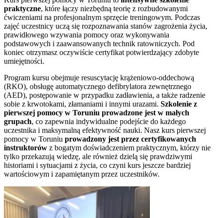
praktyczne
, które łączy niezbędną teorię z rozbudowanymi
ćwiczeniami na profesjonalnym sprzęcie treningowym. Podczas
zajęć uczestnicy uczą się rozpoznawania stanów zagrożenia życia,
prawidłowego wzywania pomocy oraz wykonywania
podstawowych i zaawansowanych technik ratowniczych. Pod
koniec otrzymasz oczywiście certyfikat potwierdzający zdobyte
umiejętności.
Program kursu obejmuje resuscytację krążeniowo-oddechową
(RKO), obsługę automatycznego defibrylatora zewnętrznego
(AED), postępowanie w przypadku zadławienia, a także radzenie
sobie z krwotokami, złamaniami i innymi urazami.
Szkolenie z
pierwszej pomocy w
Toruniu
prowadzone jest w małych
grupach
, co zapewnia indywidualne podejście do każdego
uczestnika i maksymalną efektywność nauki. Nasz kurs pierwszej
pomocy w
Toruniu
prowadzony jest przez certyfikowanych
instruktorów
z bogatym doświadczeniem praktycznym, którzy nie
tylko przekazują wiedzę, ale również dzielą się prawdziwymi
historiami i sytuacjami z życia, co czyni kurs jeszcze bardziej
wartościowym i zapamiętanym przez uczestników.