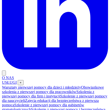
O NAS
USŁUGI
+
Warsztaty pierwszej pomocy dla dzieci i młodzieży
Obowiązkowe
szkolenia z pierwszej pomocy dla pracowników
Szkolenia z
pierwszej pomocy dla firm i instytucji
Szkolenie z pierwszej pomocy
dla nauczycieli
Zajęcia edukacji dla bezpieczeństwa z pierwszą
pomocą
Szkolenie z pierwszej pomocy dla gabinetów
stomatologicznych
Szkolenie z pierwszej pomocy i bezpieczeństwa