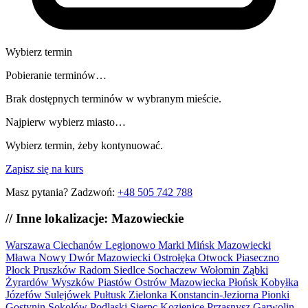
Wybierz termin
Pobieranie terminów…
Brak dostępnych terminów w wybranym mieście.
Najpierw wybierz miasto…
Wybierz termin, żeby kontynuować.
Zapisz się na kurs
Masz pytania? Zadzwoń:
+48 505 742 788
// Inne lokalizacje: Mazowieckie
Warszawa
Ciechanów
Legionowo
Marki
Mińsk Mazowiecki
Mława
Nowy Dwór Mazowiecki
Ostrołęka
Otwock
Piaseczno
Płock
Pruszków
Radom
Siedlce
Sochaczew
Wołomin
Ząbki
Żyrardów
Wyszków
Piastów
Ostrów Mazowiecka
Płońsk
Kobyłka
Józefów
Sulejówek
Pułtusk
Zielonka
Konstancin-Jeziorna
Pionki
Gostynin
Sokołów Podlaski
Sierpc
Kozienice
Przasnysz
Garwolin