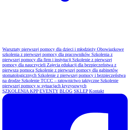
Warsztaty pierwszej pomocy dla dzieci i młodzieży
Obowiązkowe
szkolenia z pierwszej pomocy dla pracowników
Szkolenia z
pierwszej pomocy dla firm i instytucji
Szkolenie z pierwszej
pomocy dla nauczycieli
Zajęcia edukacji dla bezpieczeństwa z
pierwszą pomocą
Szkolenie z pierwszej pomocy dla gabinetów
stomatologicznych
Szkolenie z pierwszej pomocy i bezpieczeństwa
na drodze
Szkolenie TCCC – ratownictwo taktyczne
Szkolenie
pierwszej pomocy w sytuacjach kryzysowych
SZKOLENIA KPP
EVENTY
BLOG
SKLEP
Kontakt