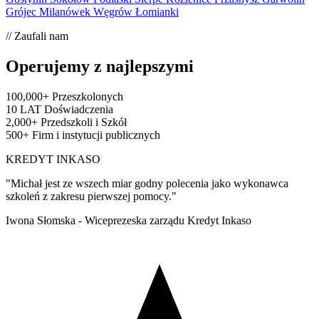
Grójec
Milanówek
Węgrów
Łomianki
// Zaufali nam
Operujemy z najlepszymi
100,000+
Przeszkolonych
10 LAT
Doświadczenia
2,000+
Przedszkoli i Szkół
500+
Firm i instytucji publicznych
KREDYT INKASO
"Michał jest ze wszech miar godny polecenia jako wykonawca
szkoleń z zakresu pierwszej pomocy."
Iwona Słomska - Wiceprezeska zarządu Kredyt Inkaso