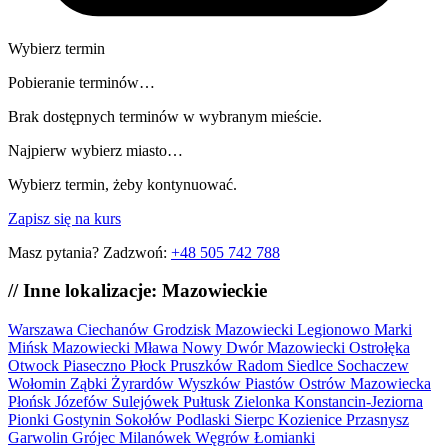
Wybierz termin
Pobieranie terminów…
Brak dostępnych terminów w wybranym mieście.
Najpierw wybierz miasto…
Wybierz termin, żeby kontynuować.
Zapisz się na kurs
Masz pytania? Zadzwoń:
+48 505 742 788
// Inne lokalizacje: Mazowieckie
Warszawa
Ciechanów
Grodzisk Mazowiecki
Legionowo
Marki
Mińsk Mazowiecki
Mława
Nowy Dwór Mazowiecki
Ostrołęka
Otwock
Piaseczno
Płock
Pruszków
Radom
Siedlce
Sochaczew
Wołomin
Ząbki
Żyrardów
Wyszków
Piastów
Ostrów Mazowiecka
Płońsk
Józefów
Sulejówek
Pułtusk
Zielonka
Konstancin-Jeziorna
Pionki
Gostynin
Sokołów Podlaski
Sierpc
Kozienice
Przasnysz
Garwolin
Grójec
Milanówek
Węgrów
Łomianki