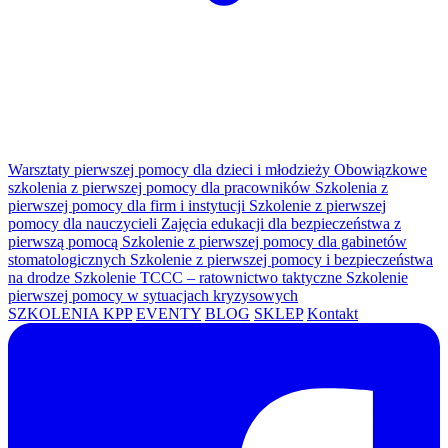
Warsztaty pierwszej pomocy dla dzieci i młodzieży
Obowiązkowe
szkolenia z pierwszej pomocy dla pracowników
Szkolenia z
pierwszej pomocy dla firm i instytucji
Szkolenie z pierwszej
pomocy dla nauczycieli
Zajęcia edukacji dla bezpieczeństwa z
pierwszą pomocą
Szkolenie z pierwszej pomocy dla gabinetów
stomatologicznych
Szkolenie z pierwszej pomocy i bezpieczeństwa
na drodze
Szkolenie TCCC – ratownictwo taktyczne
Szkolenie
pierwszej pomocy w sytuacjach kryzysowych
SZKOLENIA KPP
EVENTY
BLOG
SKLEP
Kontakt