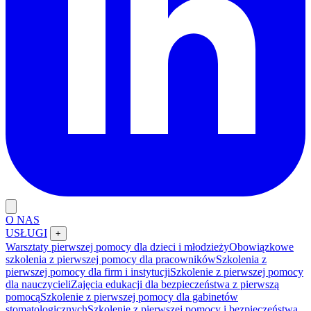
O NAS
USŁUGI
+
Warsztaty pierwszej pomocy dla dzieci i młodzieży
Obowiązkowe
szkolenia z pierwszej pomocy dla pracowników
Szkolenia z
pierwszej pomocy dla firm i instytucji
Szkolenie z pierwszej pomocy
dla nauczycieli
Zajęcia edukacji dla bezpieczeństwa z pierwszą
pomocą
Szkolenie z pierwszej pomocy dla gabinetów
stomatologicznych
Szkolenie z pierwszej pomocy i bezpieczeństwa