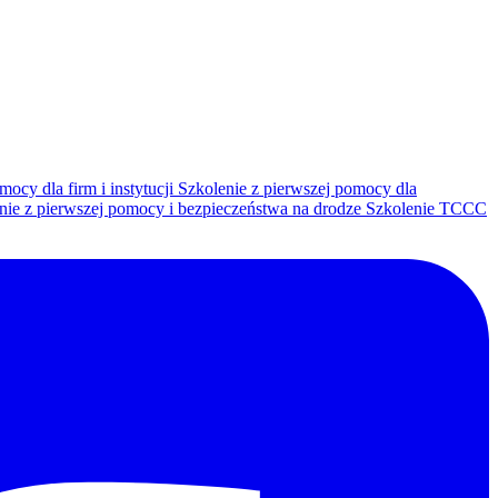
mocy dla firm i instytucji
Szkolenie z pierwszej pomocy dla
nie z pierwszej pomocy i bezpieczeństwa na drodze
Szkolenie TCCC