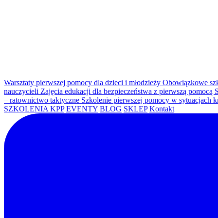
Warsztaty pierwszej pomocy dla dzieci i młodzieży
Obowiązkowe szk
nauczycieli
Zajęcia edukacji dla bezpieczeństwa z pierwszą pomocą
S
– ratownictwo taktyczne
Szkolenie pierwszej pomocy w sytuacjach 
SZKOLENIA KPP
EVENTY
BLOG
SKLEP
Kontakt