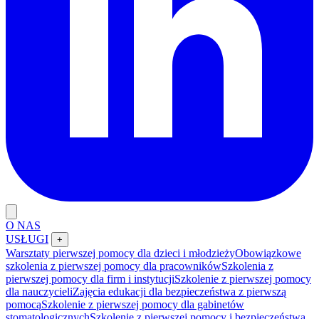
O NAS
USŁUGI
+
Warsztaty pierwszej pomocy dla dzieci i młodzieży
Obowiązkowe
szkolenia z pierwszej pomocy dla pracowników
Szkolenia z
pierwszej pomocy dla firm i instytucji
Szkolenie z pierwszej pomocy
dla nauczycieli
Zajęcia edukacji dla bezpieczeństwa z pierwszą
pomocą
Szkolenie z pierwszej pomocy dla gabinetów
stomatologicznych
Szkolenie z pierwszej pomocy i bezpieczeństwa