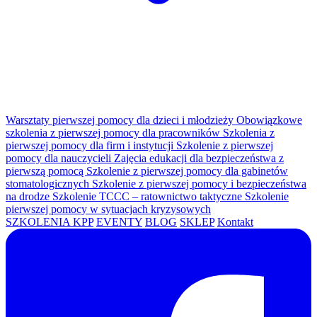
Warsztaty pierwszej pomocy dla dzieci i młodzieży
Obowiązkowe
szkolenia z pierwszej pomocy dla pracowników
Szkolenia z
pierwszej pomocy dla firm i instytucji
Szkolenie z pierwszej
pomocy dla nauczycieli
Zajęcia edukacji dla bezpieczeństwa z
pierwszą pomocą
Szkolenie z pierwszej pomocy dla gabinetów
stomatologicznych
Szkolenie z pierwszej pomocy i bezpieczeństwa
na drodze
Szkolenie TCCC – ratownictwo taktyczne
Szkolenie
pierwszej pomocy w sytuacjach kryzysowych
SZKOLENIA KPP
EVENTY
BLOG
SKLEP
Kontakt