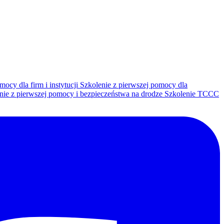
mocy dla firm i instytucji
Szkolenie z pierwszej pomocy dla
nie z pierwszej pomocy i bezpieczeństwa na drodze
Szkolenie TCCC