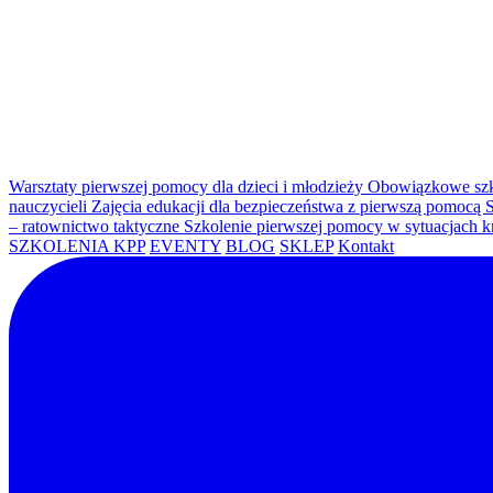
Warsztaty pierwszej pomocy dla dzieci i młodzieży
Obowiązkowe szk
nauczycieli
Zajęcia edukacji dla bezpieczeństwa z pierwszą pomocą
S
– ratownictwo taktyczne
Szkolenie pierwszej pomocy w sytuacjach 
SZKOLENIA KPP
EVENTY
BLOG
SKLEP
Kontakt