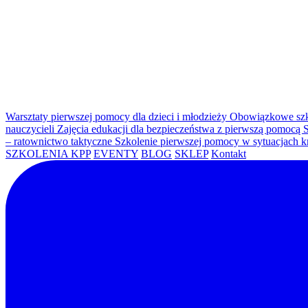
Warsztaty pierwszej pomocy dla dzieci i młodzieży
Obowiązkowe szk
nauczycieli
Zajęcia edukacji dla bezpieczeństwa z pierwszą pomocą
S
– ratownictwo taktyczne
Szkolenie pierwszej pomocy w sytuacjach 
SZKOLENIA KPP
EVENTY
BLOG
SKLEP
Kontakt