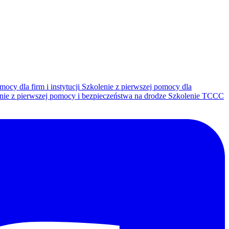
mocy dla firm i instytucji
Szkolenie z pierwszej pomocy dla
nie z pierwszej pomocy i bezpieczeństwa na drodze
Szkolenie TCCC