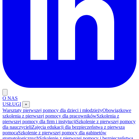
O NAS
USŁUGI
+
Warsztaty pierwszej pomocy dla dzieci i młodzieży
Obowiązkowe
szkolenia z pierwszej pomocy dla pracowników
Szkolenia z
pierwszej pomocy dla firm i instytucji
Szkolenie z pierwszej pomocy
dla nauczycieli
Zajęcia edukacji dla bezpieczeństwa z pierwszą
pomocą
Szkolenie z pierwszej pomocy dla gabinetów
stomatologicznych
Szkolenie z pierwszej pomocy i bezpieczeństwa