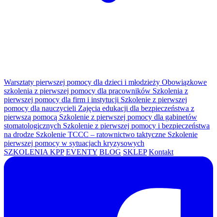
Warsztaty pierwszej pomocy dla dzieci i młodzieży
Obowiązkowe
szkolenia z pierwszej pomocy dla pracowników
Szkolenia z
pierwszej pomocy dla firm i instytucji
Szkolenie z pierwszej
pomocy dla nauczycieli
Zajęcia edukacji dla bezpieczeństwa z
pierwszą pomocą
Szkolenie z pierwszej pomocy dla gabinetów
stomatologicznych
Szkolenie z pierwszej pomocy i bezpieczeństwa
na drodze
Szkolenie TCCC – ratownictwo taktyczne
Szkolenie
pierwszej pomocy w sytuacjach kryzysowych
SZKOLENIA KPP
EVENTY
BLOG
SKLEP
Kontakt