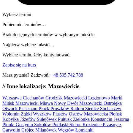
Wybierz termin
Pobieranie terminów…
Brak dostępnych terminów w wybranym mieście.
Najpierw wybierz miasto…
Wybierz termin, żeby kontynuować.
Zapisz się na kurs
Masz pytania? Zadzwoń:
+48 505 742 788
// Inne lokalizacje: Mazowieckie
Warszawa
Ciechanów
Grodzisk Mazowiecki
Legionowo
Marki
Mińsk Mazowiecki
Mława
Nowy Dwór Mazowiecki
Ostrołęka
Otwock
Piaseczno
Płock
Pruszków
Radom
Siedlce
Sochaczew
Wołomin
Ząbki
Wyszków
Piastów
Ostrów Mazowiecka
Płońsk
Kobyłka
Józefów
Sulejówek
Pułtusk
Zielonka
Konstancin-Jeziorna
Pionki
Gostynin
Sokołów Podlaski
Sierpc
Kozienice
Przasnysz
Garwolin
Grójec
Milanówek
Węgrów
Łomianki